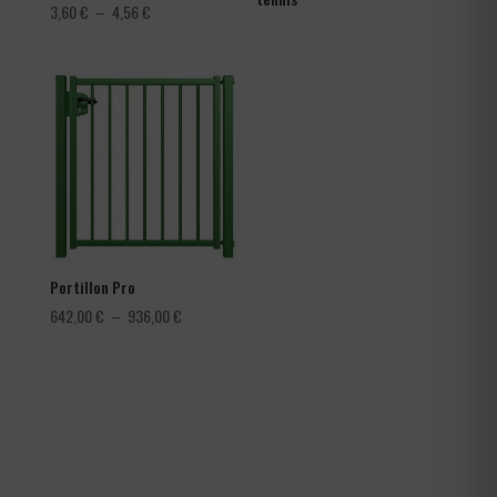
Plage
3,60
€
–
4,56
€
de
prix :
3,60 €
à
4,56 €
Portillon Pro
Plage
642,00
€
–
936,00
€
de
prix :
642,00 €
à
936,00 €