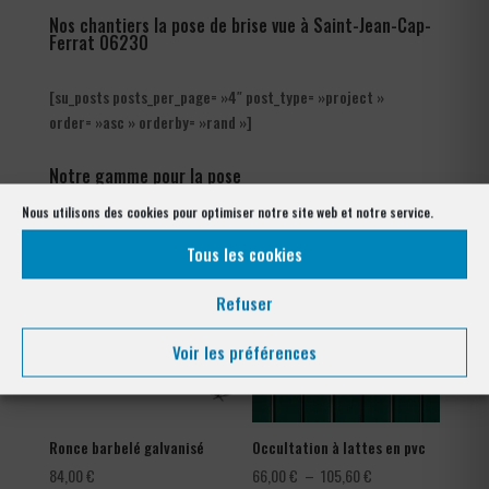
Nos chantiers la pose de brise vue à Saint-Jean-Cap-
Ferrat 06230
[su_posts posts_per_page= »4″ post_type= »project »
order= »asc » orderby= »rand »]
Notre gamme pour la pose
à Saint-Jean-Cap-Ferrat 06230
Nous utilisons des cookies pour optimiser notre site web et notre service.
Tous les cookies
Refuser
Voir les préférences
Ronce barbelé galvanisé
Occultation à lattes en pvc
Plage
84,00
€
66,00
€
–
105,60
€