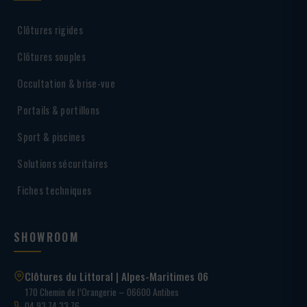
Clôtures rigides
Clôtures souples
Occultation & brise-vue
Portails & portillons
Sport & piscines
Solutions sécuritaires
Fiches techniques
SHOWROOM
Clôtures du Littoral | Alpes-Maritimes 06
170 Chemin de l’Orangerie – 06600 Antibes
04 93 74 33 76