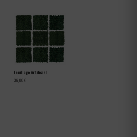
de
prix :
66,00 €
à
105,60 €
Feuillage Artificiel
36,00
€