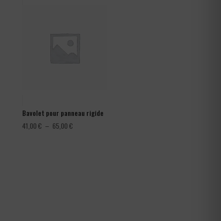
1,08 €
à
1,80 €
Bavolet pour panneau rigide
Plage
41,00
€
–
65,00
€
de
prix :
41,00 €
à
65,00 €