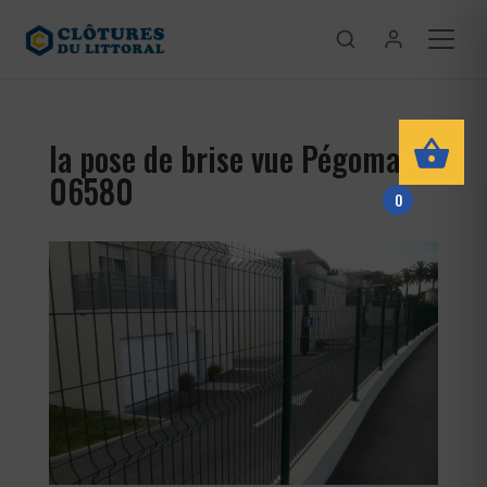
la pose de brise vue Pégomas
06580
0