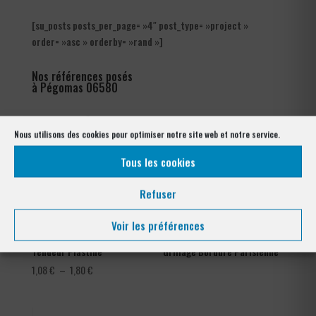
[su_posts posts_per_page= »4″ post_type= »project »
order= »asc » orderby= »rand »]
Nos références posés
à Pégomas 06580
Nous utilisons des cookies pour optimiser notre site web et notre service.
Tous les cookies
Refuser
Voir les préférences
Tendeur Plastifié
Grillage Bordure Parisienne
Plage
1,08
€
–
1,80
€
de
prix :