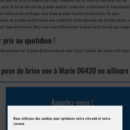
pose de brise vue est de grande qualité. endurant, esthétique et fonctionnel
nos clôtures et grillages sont d’une grande facilité d’entretien. De plus,
iaux de grande qualité pour une solidité à toute épreuve sur le long terme. 
ut type de besoins. Nous vous conseillons pour la pose de brise vue qui respe
 prix au quotidien !
des promos sur la pose de brise vue et cela toute l’année sur notre site inte
 pose de brise vue à Marie 06420 ou ailleurs
Appelez-nous !
Vous souhaitez avoir des informations complémentaires ?
Nous utilisons des cookies pour optimiser notre site web et notre
service.
04 93 74 33 76