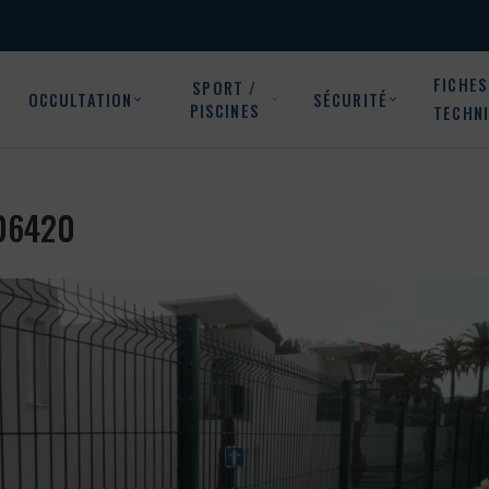
FICHES
SPORT /
OCCULTATION
SÉCURITÉ
PISCINES
TECHN
 06420