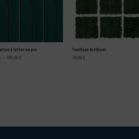
ation à lattes en pvc
Feuillage Artificiel
Plage
€
–
105,60
€
36,00
€
de
prix :
66,00 €
à
105,60 €