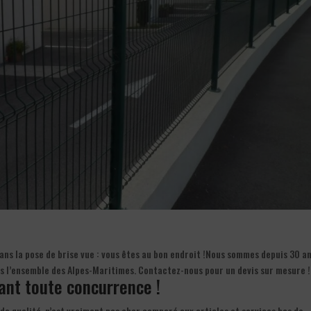
ns la pose de brise vue : vous êtes au bon endroit !Nous sommes depuis 30 an
ns l’ensemble des Alpes-Maritimes. Contactez-nous pour un devis sur mesure !
iant toute concurrence !
de qualité, n’est vraiment pas cher comparé aux articles et services bas de