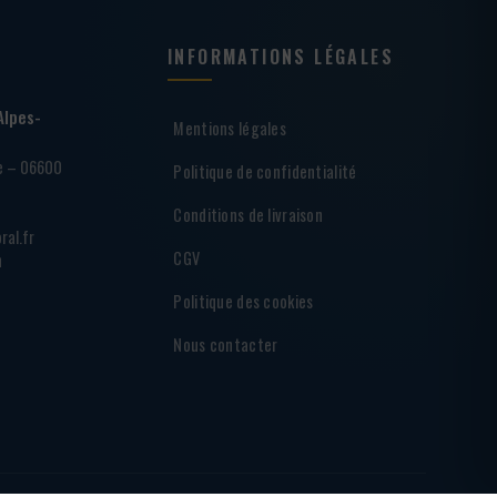
INFORMATIONS LÉGALES
Alpes-
Mentions légales
ie – 06600
Politique de confidentialité
Conditions de livraison
ral.fr
CGV
h
Politique des cookies
Nous contacter