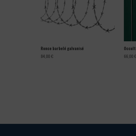
Ronce barbelé galvanisé
Occult
84,00
€
66,00