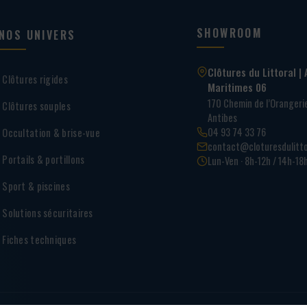
SHOWROOM
NOS UNIVERS
Clôtures du Littoral | 
Clôtures rigides
Maritimes 06
170 Chemin de l’Oranger
Clôtures souples
Antibes
04 93 74 33 76
Occultation & brise-vue
contact@cloturesdulitto
Portails & portillons
Lun-Ven · 8h-12h / 14h-18
Sport & piscines
Solutions sécuritaires
Fiches techniques