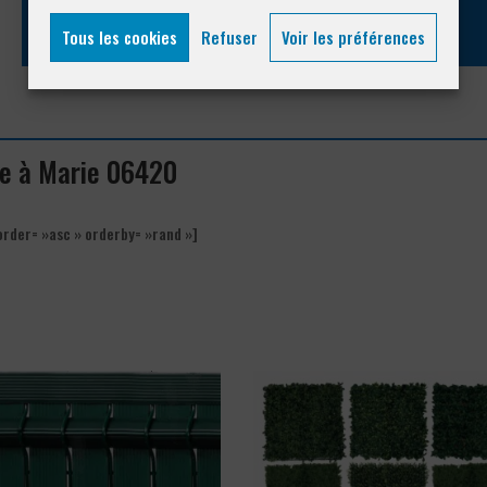
Tous les cookies
Refuser
Voir les préférences
ue à Marie 06420
order= »asc » orderby= »rand »]