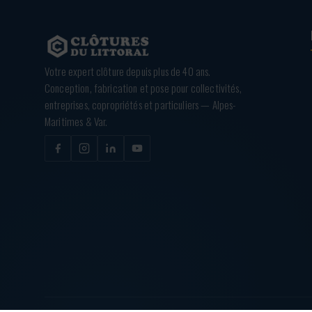
Votre expert clôture depuis plus de 40 ans.
Conception, fabrication et pose pour collectivités,
entreprises, copropriétés et particuliers — Alpes-
Maritimes & Var.