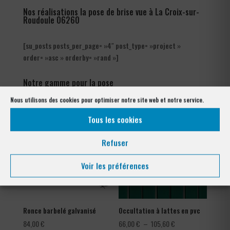
Nos réalisations la pose de brise vue à La Croix-sur-
Roudoule 06260
[su_posts posts_per_page= »4″ post_type= »project »
order= »asc » orderby= »rand »]
Notre gamme pour la pose
à La Croix-sur-Roudoule 06260
Nous utilisons des cookies pour optimiser notre site web et notre service.
Tous les cookies
Refuser
Voir les préférences
Ronce barbelé galvanisé
Occultation à lattes en pvc
Plage
84,00
€
66,00
€
–
105,60
€