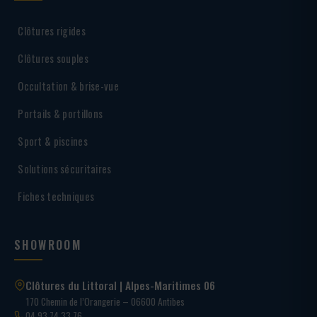
Clôtures rigides
Clôtures souples
Occultation & brise-vue
Portails & portillons
Sport & piscines
Solutions sécuritaires
Fiches techniques
SHOWROOM
Clôtures du Littoral | Alpes-Maritimes 06
170 Chemin de l’Orangerie – 06600 Antibes
04 93 74 33 76