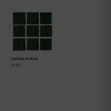
de
prix :
66,00 €
à
105,60 €
Feuillage Artificiel
36,00
€