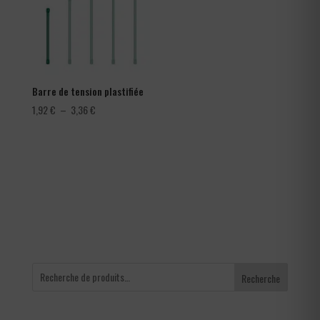
Barre de tension plastifiée
Plage
1,92
€
–
3,36
€
de
prix :
1,92 €
à
3,36 €
Recherche