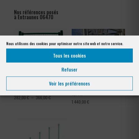
Nos références posés
à Entraunes 06470
Nous utilisons des cookies pour optimiser notre site web et notre service.
Tous les cookies
Refuser
Voir les préférences
Portillon résidentiel treillis
Portillon Tennis 1,00m x
2,00m
Plage
282,00
€
–
366,00
€
1 440,00
€
de
prix :
282,00 €
à
366,00 €