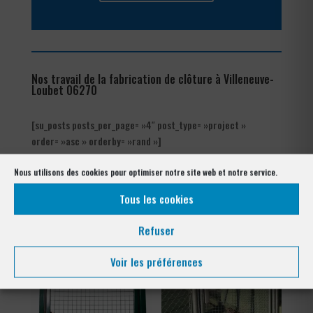
Nos travail de la fabrication de clôture à Villeneuve-
Loubet 06270
[su_posts posts_per_page= »4″ post_type= »project »
order= »asc » orderby= »rand »]
Nous utilisons des cookies pour optimiser notre site web et notre service.
Nos références posés
à Villeneuve-Loubet 06270
Tous les cookies
Refuser
Voir les préférences