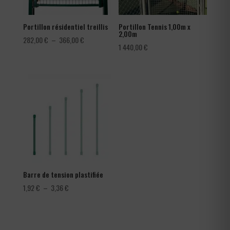
Portillon résidentiel treillis
Portillon Tennis 1,00m x
2,00m
Plage
282,00
€
–
366,00
€
1 440,00
€
de
prix :
282,00 €
à
366,00 €
Barre de tension plastifiée
Plage
1,92
€
–
3,36
€
de
prix :
1,92 €