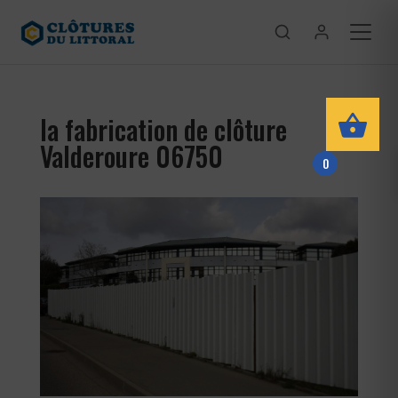
la fabrication de clôture
Valderoure 06750
0