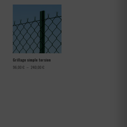
prix :
1,08 €
à
1,80 €
Grillage simple torsion
Plage
96,00
€
–
240,00
€
de
prix :
96,00 €
à
240,00 €