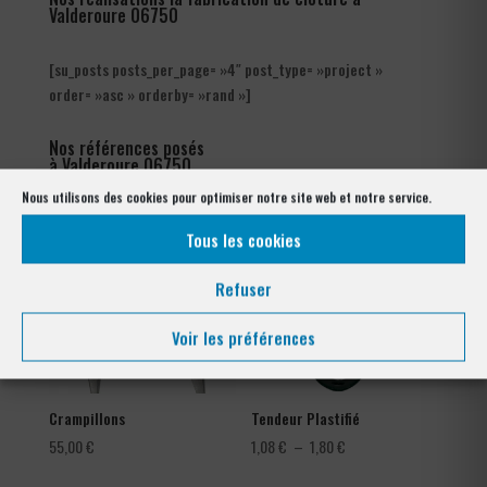
Valderoure 06750
[su_posts posts_per_page= »4″ post_type= »project »
order= »asc » orderby= »rand »]
Nos références posés
à Valderoure 06750
Nous utilisons des cookies pour optimiser notre site web et notre service.
Tous les cookies
Refuser
Voir les préférences
Crampillons
Tendeur Plastifié
Plage
55,00
€
1,08
€
–
1,80
€
de