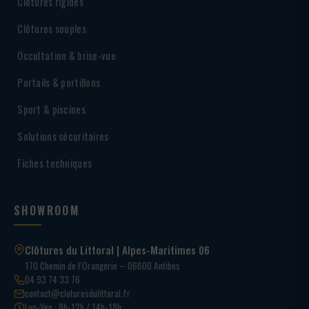
Clôtures rigides
Clôtures souples
Occultation & brise-vue
Portails & portillons
Sport & piscines
Solutions sécuritaires
Fiches techniques
SHOWROOM
Clôtures du Littoral | Alpes-Maritimes 06
170 Chemin de l’Orangerie – 06600 Antibes
04 93 74 33 76
contact@cloturesdulittoral.fr
Lun-Ven · 8h-12h / 14h-18h