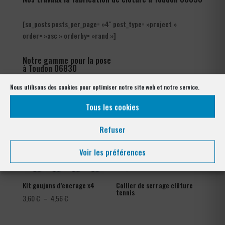
[su_posts posts_per_page= »4″ post_type= »project »
order= »asc » orderby= »rand »]
Notre gamme pour la pose
à Toudon 06830
Nous utilisons des cookies pour optimiser notre site web et notre service.
Tous les cookies
Refuser
Voir les préférences
Kit goujons d’encrage x4
Collier de serrage clôture
tennis
Plage
3,60
€
–
4,56
€
de
prix :