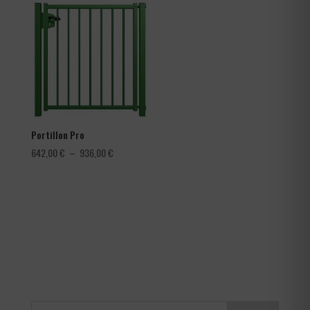
3,60 €
à
4,56 €
Portillon Pro
Plage
642,00
€
–
936,00
€
de
prix :
642,00 €
à
936,00 €