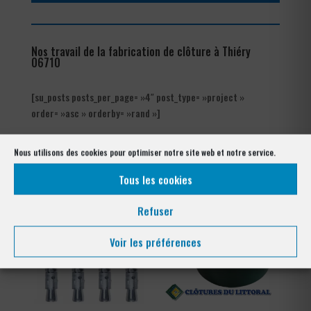
Nos travail de la fabrication de clôture à Thiéry
06710
[su_posts posts_per_page= »4″ post_type= »project »
order= »asc » orderby= »rand »]
Les produits de clôtures utilisés
Nous utilisons des cookies pour optimiser notre site web et notre service.
à Thiéry 06710
Tous les cookies
Refuser
Voir les préférences