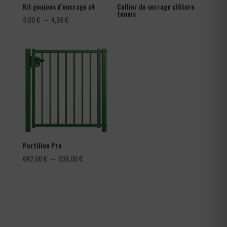
Kit goujons d’encrage x4
Collier de serrage clôture
tennis
Plage
3,60
€
–
4,56
€
de
prix :
3,60 €
à
4,56 €
Portillon Pro
Plage
642,00
€
–
936,00
€
de
prix :
642,00 €
à
936,00 €