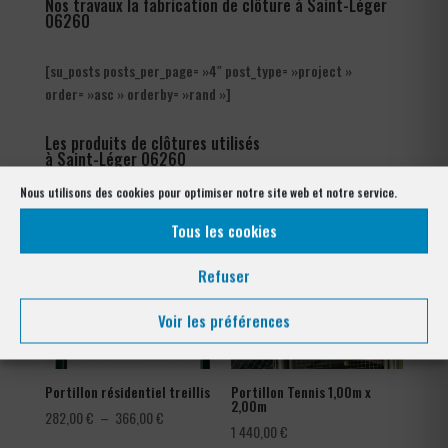
Nos travaux la fabrication de clôture à Saint-Léger
06260
[su_posts posts_per_page= »4″ post_type= »project »
order= »asc » orderby= »rand »]
Les produits de clôtures utilisés
à Saint-Léger 06260
Nous utilisons des cookies pour optimiser notre site web et notre service.
Tous les cookies
Refuser
Voir les préférences
Portillon résidentiel treillis
Portillon Tennis 1,00m x
2,00m
Plage
282,00
€
–
366,00
€
1 440,00
€
de