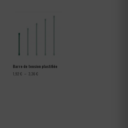
prix :
282,00 €
à
366,00 €
Barre de tension plastifiée
Plage
1,92
€
–
3,36
€
de
prix :
1,92 €
à
3,36 €