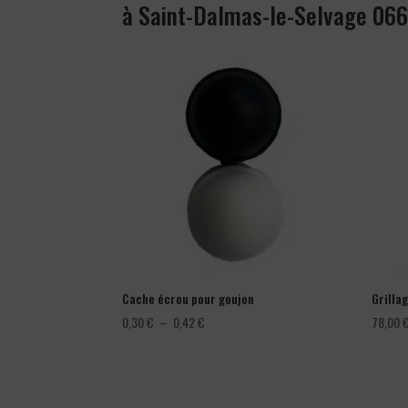
à Saint-Dalmas-le-Selvage 06
Cache écrou pour goujon
Grillag
Plage
0,30
€
–
0,42
€
78,00
de
prix :
0,30 €
à