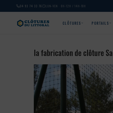
04 93 74 33 76
LUN-VEN · 8H-12H / 14H-18H
CLÔTURES
PORTAILS
la fabrication de clôture 