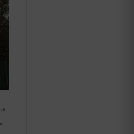
roit
s-