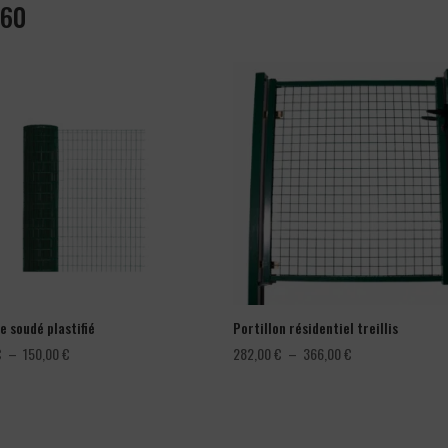
660
e soudé plastifié
Portillon résidentiel treillis
Plage
Plage
€
–
150,00
€
282,00
€
–
366,00
€
de
de
prix :
prix :
78,00 €
282,00 €
à
à