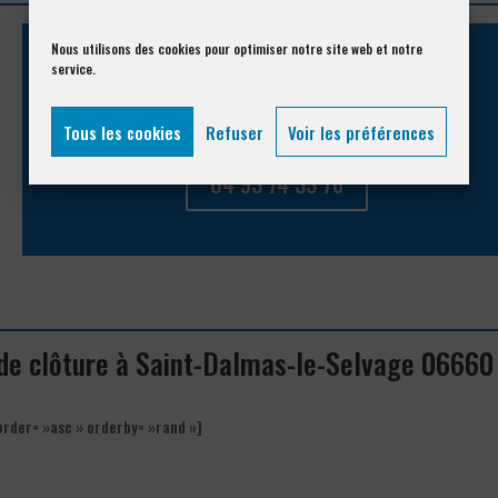
Nous utilisons des cookies pour optimiser notre site web et notre
service.
Appelez-nous !
Vous souhaitez avoir des informations complémentaires ?
Tous les cookies
Refuser
Voir les préférences
04 93 74 33 76
n de clôture à Saint-Dalmas-le-Selvage 06660
order= »asc » orderby= »rand »]