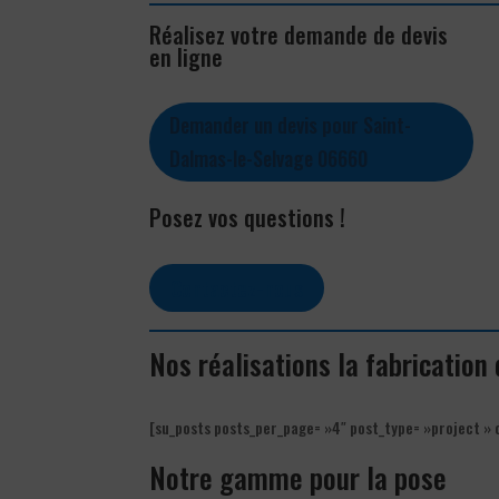
Réalisez votre demande de devis
en ligne
Demander un devis pour Saint-
Dalmas-le-Selvage 06660
Posez vos questions !
Contactez-nous
Nos réalisations la fabricatio
[su_posts posts_per_page= »4″ post_type= »project » 
Notre gamme pour la pose