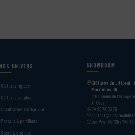
150,00 €
366,00 €
SHOWROOM
NOS UNIVERS
Clôtures du Littoral | 
Clôtures rigides
Maritimes 06
170 Chemin de l’Oranger
Clôtures souples
Antibes
04 93 74 33 76
Occultation & brise-vue
contact@cloturesdulitto
Portails & portillons
Lun-Ven · 8h-12h / 14h-18
Sport & piscines