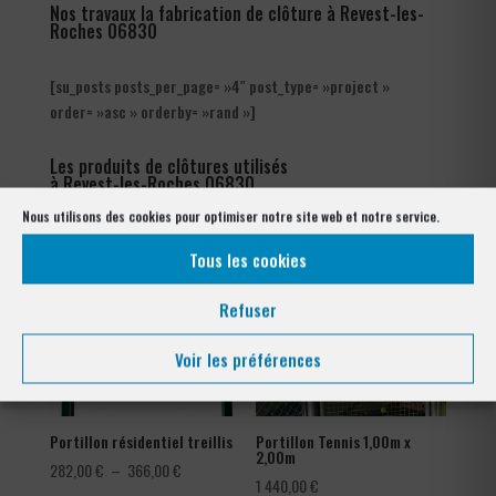
Nos travaux la fabrication de clôture à Revest-les-
Roches 06830
[su_posts posts_per_page= »4″ post_type= »project »
order= »asc » orderby= »rand »]
Les produits de clôtures utilisés
à Revest-les-Roches 06830
Nous utilisons des cookies pour optimiser notre site web et notre service.
Tous les cookies
Refuser
Voir les préférences
Portillon résidentiel treillis
Portillon Tennis 1,00m x
2,00m
Plage
282,00
€
–
366,00
€
1 440,00
€
de