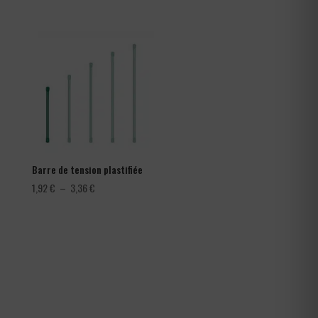
prix :
282,00 €
à
366,00 €
Barre de tension plastifiée
Plage
1,92
€
–
3,36
€
de
prix :
1,92 €
à
3,36 €