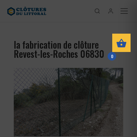
la fabrication de clôture
Revest-les-Roches 06830
0