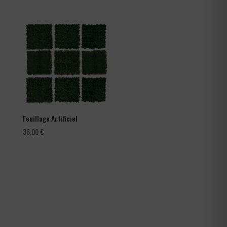
de
prix :
66,00 €
à
105,60 €
Feuillage Artificiel
36,00
€