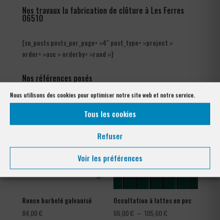
Nos travaux la fabrication de clôture à Les Ferres
06510
[su_posts posts_per_page= »4″ post_type= »project »
order= »asc » orderby= »rand »]
Nos références posés
à Les Ferres 06510
Nous utilisons des cookies pour optimiser notre site web et notre service.
Tous les cookies
Refuser
Voir les préférences
Ronce barbelé galvanisé
Occultation à lattes en pvc
Plage
84,00
€
66,00
€
–
105,60
€