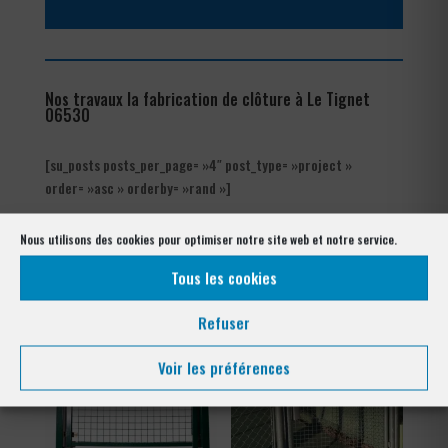
Nos travaux la fabrication de clôture à Le Tignet
06530
[su_posts posts_per_page= »4″ post_type= »project »
order= »asc » orderby= »rand »]
Notre gamme pour la pose
Nous utilisons des cookies pour optimiser notre site web et notre service.
à Le Tignet 06530
Tous les cookies
Refuser
Voir les préférences