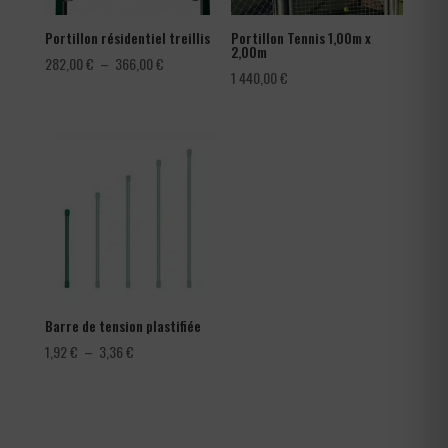
Portillon résidentiel treillis
Portillon Tennis 1,00m x
2,00m
Plage
282,00
€
–
366,00
€
1 440,00
€
de
prix :
282,00 €
à
366,00 €
Barre de tension plastifiée
Plage
1,92
€
–
3,36
€
de
prix :
1,92 €
à