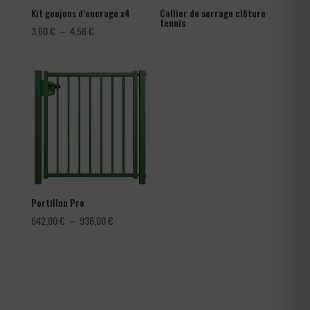
Kit goujons d’encrage x4
Collier de serrage clôture
tennis
Plage
3,60
€
–
4,56
€
de
prix :
3,60 €
à
4,56 €
Portillon Pro
Plage
642,00
€
–
936,00
€
de
prix :
642,00 €
à
936,00 €