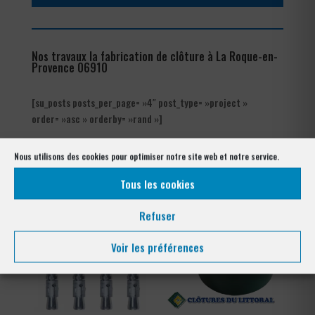
Nos travaux la fabrication de clôture à La Roque-en-
Provence 06910
[su_posts posts_per_page= »4″ post_type= »project »
order= »asc » orderby= »rand »]
Nos références posés
Nous utilisons des cookies pour optimiser notre site web et notre service.
à La Roque-en-Provence 06910
Tous les cookies
Refuser
Voir les préférences