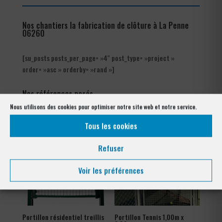
Nos chantiers la fabrication de clôture à La Penne
06260
[su_posts posts_per_page= »4″ post_type= »project »
order= »asc » orderby= »rand »]
Nos références posés
à La Penne 06260
Nous utilisons des cookies pour optimiser notre site web et notre service.
Tous les cookies
Refuser
Voir les préférences
Portillon résidentiel treillis
Portillon Tennis 1,00m x