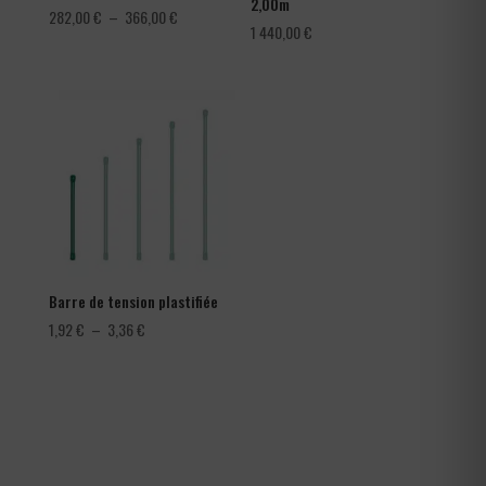
2,00m
Plage
282,00
€
–
366,00
€
1 440,00
€
de
prix :
282,00 €
à
366,00 €
Barre de tension plastifiée
Plage
1,92
€
–
3,36
€
de
prix :
1,92 €
à
3,36 €