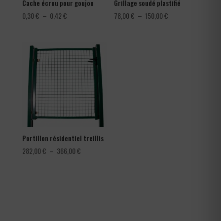
Cache écrou pour goujon
Grillage soudé plastifié
Plage
Plage
0,30
€
–
0,42
€
78,00
€
–
150,00
€
de
de
prix :
prix :
0,30 €
78,00 €
à
à
0,42 €
150,00 €
Portillon résidentiel treillis
Plage
282,00
€
–
366,00
€
de
prix :
282,00 €
à
366,00 €