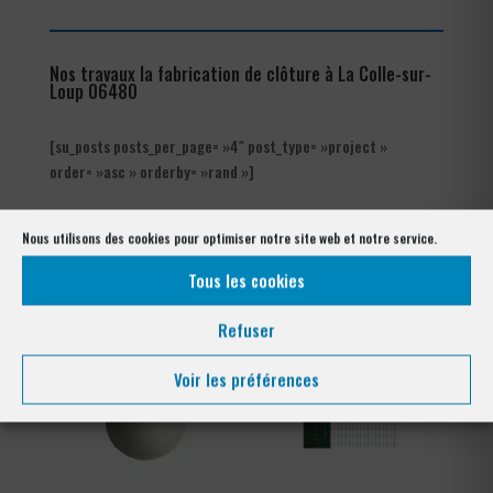
Nos travaux la fabrication de clôture à La Colle-sur-
Loup 06480
[su_posts posts_per_page= »4″ post_type= »project »
order= »asc » orderby= »rand »]
Les produits de clôtures utilisés
Nous utilisons des cookies pour optimiser notre site web et notre service.
à La Colle-sur-Loup 06480
Tous les cookies
Refuser
Voir les préférences