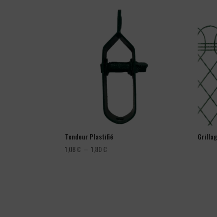
Tendeur Plastifié
Grilla
Plage
1,08
€
–
1,80
€
de
prix :
1,08 €
à
1,80 €