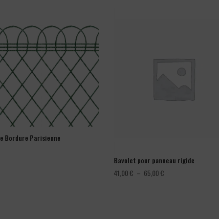
ge Bordure Parisienne
Bavolet pour panneau rigide
Plage
41,00
€
–
65,00
€
de
prix :
41,00 €
à