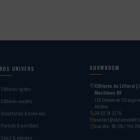
65,00 €
SHOWROOM
NOS UNIVERS
Clôtures du Littoral | 
Clôtures rigides
Maritimes 06
170 Chemin de l’Oranger
Clôtures souples
Antibes
04 93 74 33 76
Occultation & brise-vue
contact@cloturesdulitto
Portails & portillons
Lun-Ven · 8h-12h / 14h-18
Sport & piscines