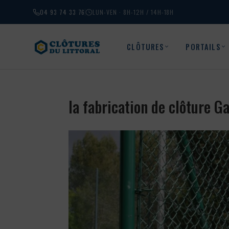
04 93 74 33 76
LUN-VEN · 8H-12H / 14H-18H
CLÔTURES
PORTAILS
la fabrication de clôture G