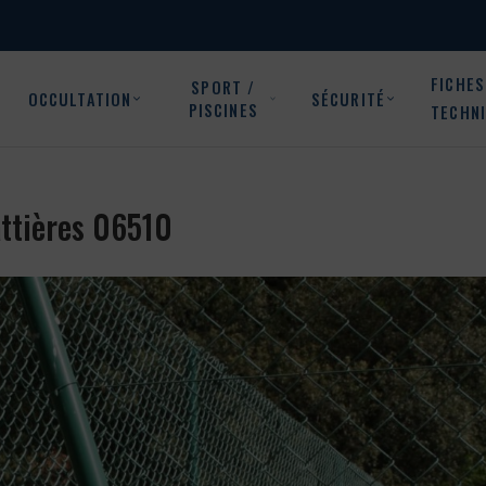
FICHES
SPORT /
OCCULTATION
SÉCURITÉ
PISCINES
TECHN
attières 06510