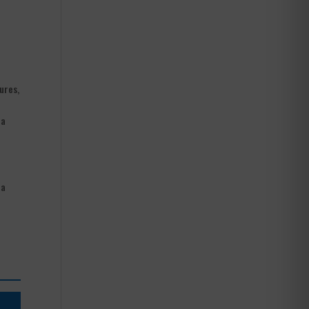
t
ures,
la
la