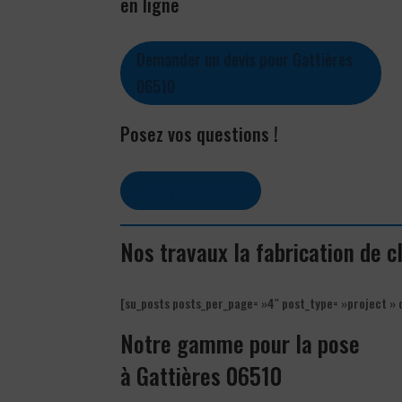
en ligne
Demander un devis pour Gattières
06510
Posez vos questions !
Contactez-nous
Nos travaux la fabrication de c
[su_posts posts_per_page= »4″ post_type= »project » 
Notre gamme pour la pose
à Gattières 06510