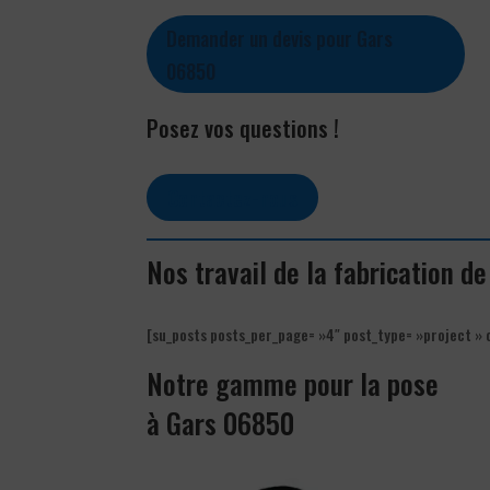
Demander un devis pour Gars
06850
Posez vos questions !
Contactez-nous
Nos travail de la fabrication d
[su_posts posts_per_page= »4″ post_type= »project » 
Notre gamme pour la pose
à Gars 06850