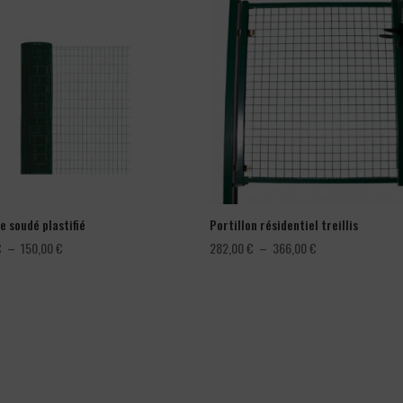
e soudé plastifié
Portillon résidentiel treillis
Plage
Plage
€
–
150,00
€
282,00
€
–
366,00
€
de
de
prix :
prix :
78,00 €
282,00 €
à
à
150,00 €
366,00 €