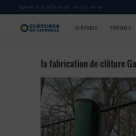
04 93 74 33 76
LUN-VEN · 8H-12H / 14H-18H
CLÔTURES
PORTAILS
la fabrication de clôture 