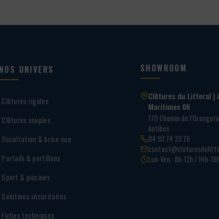
SHOWROOM
NOS UNIVERS
Clôtures du Littoral | 
Clôtures rigides
Maritimes 06
170 Chemin de l’Oranger
Clôtures souples
Antibes
04 93 74 33 76
Occultation & brise-vue
contact@cloturesdulitto
Portails & portillons
Lun-Ven · 8h-12h / 14h-18
Sport & piscines
Solutions sécuritaires
Fiches techniques