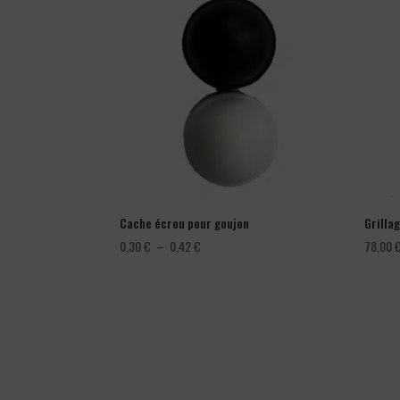
Cache écrou pour goujon
Grillag
Plage
0,30
€
–
0,42
€
78,00
de
prix :
0,30 €
à
0,42 €