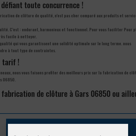
f défiant toute concurrence !
rication de clôture de qualité, n’est pas cher comparé aux produits et servic
alité. C’est : endurant, harmonieux et fonctionnel. Pour vous faciliter Pour p
rès facile à nettoyer.
qualité qui vous garantissent une solidité optimale sur le long terme. nous
ndre à tout type de contraintes.
tarif !
anneaux, nous vous faisons profiter des meilleurs prix sur la fabrication de clô
rs 06850.
 fabrication de clôture à Gars 06850 ou aille
Appelez-nous !