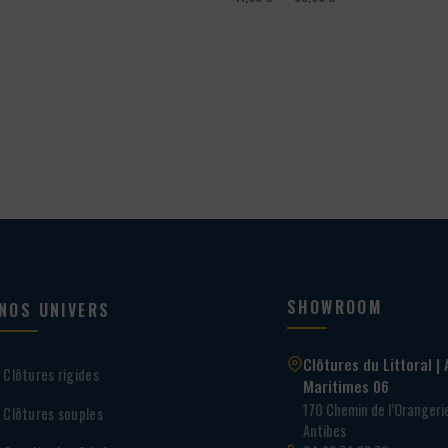
de
prix :
41,00 €
à
65,00 €
SHOWROOM
NOS UNIVERS
Clôtures du Littoral | 
Clôtures rigides
Maritimes 06
170 Chemin de l’Oranger
Clôtures souples
Antibes