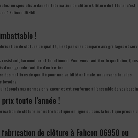
chez un spécialiste dans la fabrication de clôture Clôture du littoral c’est 
ure à Falicon 06950 .
 imbattable !
fabrication de clôture de qualité, n’est pas cher comparé aux grillages et ser
 : résistant, harmonieux et fonctionnel. Pour vous faciliter le quotidien, Que
és d’une grande facilité d’entretien.
c des matières de qualité pour une solidité optimale. nous avons tous les
e besoins.
qui réponds aux normes en vigueur et est conforme à l’ensemble de vos besoin
 prix toute l’année !
abrication de clôture sur notre boutique en ligne ou dans la boutique proche 
 fabrication de clôture à Falicon 06950 ou