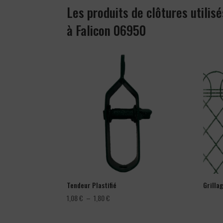
Les produits de clôtures utilisé
à Falicon 06950
Tendeur Plastifié
Grilla
Plage
1,08
€
–
1,80
€
de
prix :