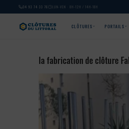
04 93 74 33 76
LUN-VEN · 8H-12H / 14H-18H
CLÔTURES
PORTAILS
la fabrication de clôture F