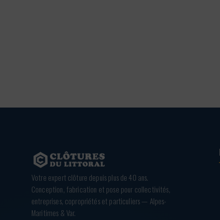
1,08 €
à
1,80 €
Votre expert clôture depuis plus de 40 ans.
Conception, fabrication et pose pour collectivités,
entreprises, copropriétés et particuliers — Alpes-
Maritimes & Var.