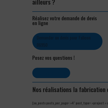
ailleurs ?
Réalisez votre demande de devis
en ligne
Demander un devis pour Falicon
06950
Posez vos questions !
Contactez-nous
Nos réalisations la fabrication
[su_posts posts_per_page= »4″ post_type= »project » 