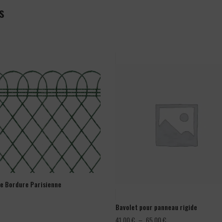
s
ge Bordure Parisienne
Bavolet pour panneau rigide
Plage
41,00
€
–
65,00
€