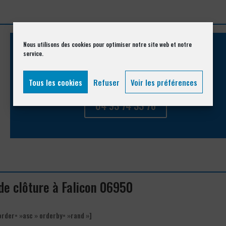
Nous utilisons des cookies pour optimiser notre site web et notre
service.
Appelez-nous !
Vous souhaitez avoir des informations complémentaires ?
Tous les cookies
Refuser
Voir les préférences
04 93 74 33 76
 de clôture à Falicon 06950
order= »asc » orderby= »rand »]