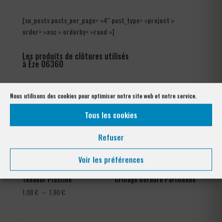
[su_posts posts_per_page= »4″ post_type= »project »
order= »asc » orderby= »rand »]
Les produits de clôtures utilisés
à Èze 06360
Nous utilisons des cookies pour optimiser notre site web et notre service.
Tous les cookies
Refuser
Voir les préférences
Tendeur Plastifié
Grillage Bordure Parisienne
Plage
1,08
€
–
1,80
€
de
prix :