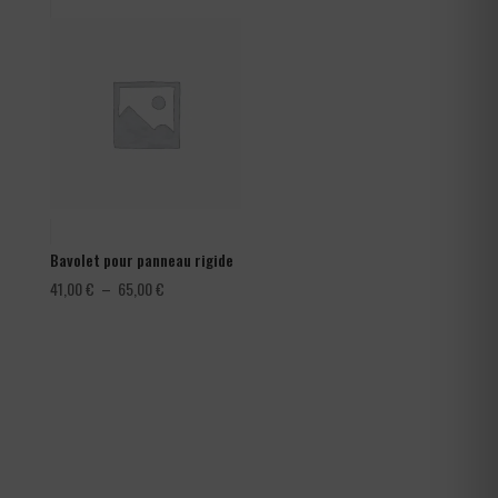
1,08 €
à
1,80 €
Bavolet pour panneau rigide
Plage
41,00
€
–
65,00
€
de
prix :
41,00 €
à
65,00 €