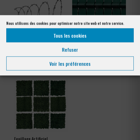
Nous utilisons des cookies pour optimiser notre site web et notre service.
Tous les cookies
Refuser
Ronce barbelé galvanisé
Occultation à lattes en pvc
Plage
84,00
€
66,00
€
–
105,60
€
Voir les préférences
de
prix :
66,00 €
à
105,60 €
Feuillage Artificiel