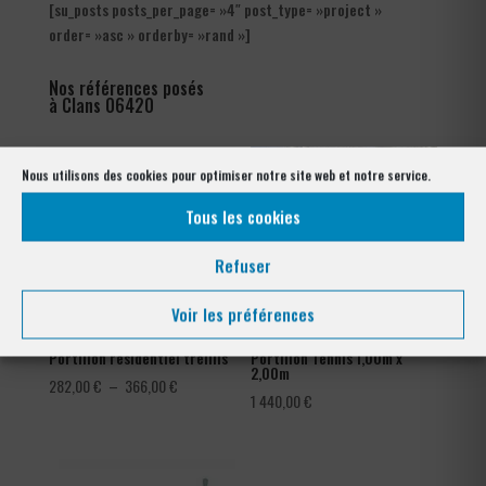
[su_posts posts_per_page= »4″ post_type= »project »
order= »asc » orderby= »rand »]
Nos références posés
à Clans 06420
Nous utilisons des cookies pour optimiser notre site web et notre service.
Tous les cookies
Refuser
Voir les préférences
Portillon résidentiel treillis
Portillon Tennis 1,00m x
2,00m
Plage
282,00
€
–
366,00
€
1 440,00
€
de
prix :
282,00 €
à