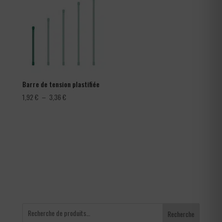
366,00 €
Barre de tension plastifiée
Plage
1,92
€
–
3,36
€
de
prix :
1,92 €
à
3,36 €
Recherche