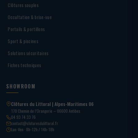
Clôtures souples
Occultation & brise-vue
Portails & portillons
Sport & piscines
Solutions sécuritaires
Fiches techniques
SHOWROOM
Clôtures du Littoral | Alpes-Maritimes 06
170 Chemin de l’Orangerie – 06600 Antibes
04 93 74 33 76
contact@cloturesdulittoral.fr
Lun-Ven · 8h-12h / 14h-18h