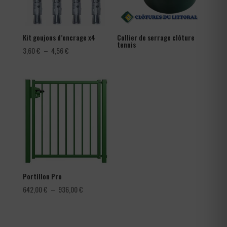
Kit goujons d’encrage x4
Collier de serrage clôture
tennis
Plage
3,60
€
–
4,56
€
de
prix :
3,60 €
à
4,56 €
Portillon Pro
Plage
642,00
€
–
936,00
€
de
prix :
642,00 €