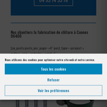
04 93 74 33 76
Nos chantiers la fabrication de clôture à Cannes
06400
[su_posts posts_per_page= »4″ post_type= »project »
order= »asc » orderby= »rand »]
Nous utilisons des cookies pour optimiser notre site web et notre service.
Les produits de clôtures utilisés
à Cannes 06400
Tous les cookies
Refuser
Voir les préférences