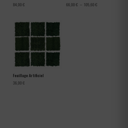
Plage
84,00
€
66,00
€
–
105,60
€
de
prix :
66,00 €
à
105,60 €
Feuillage Artificiel
36,00
€