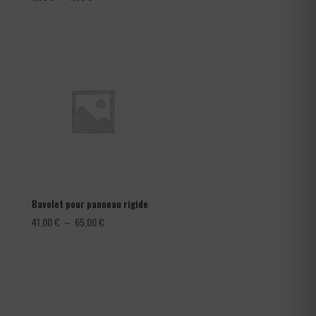
de
prix :
1,08 €
à
1,80 €
Bavolet pour panneau rigide
Plage
41,00
€
–
65,00
€
de
prix :
41,00 €
à
65,00 €