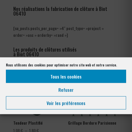
Nos réalisations la fabrication de clôture à Biot
06410
[su_posts posts_per_page= »4″ post_type= »project »
order= »asc » orderby= »rand »]
Les produits de clôtures utilisés
à Biot 06410
Nous utilisons des cookies pour optimiser notre site web et notre service.
Tous les cookies
Refuser
Voir les préférences
Tendeur Plastifié
Grillage Bordure Parisienne
Plage
1,08
€
–
1,80
€