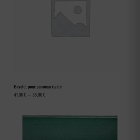
Bavolet pour panneau rigide
Plage
41,00
€
–
65,00
€
de
prix :
41,00 €
à
65,00 €