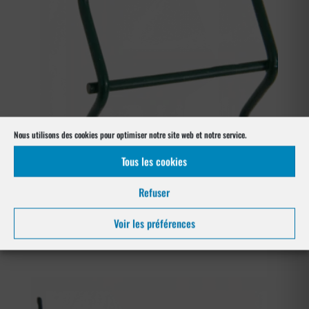
72,00 €
Nous utilisons des cookies pour optimiser notre site web et notre service.
Tous les cookies
Refuser
Panneaux pour zones inondables
Voir les préférences
Plage
60,00
€
–
72,00
€
de
prix :
60,00 €
à