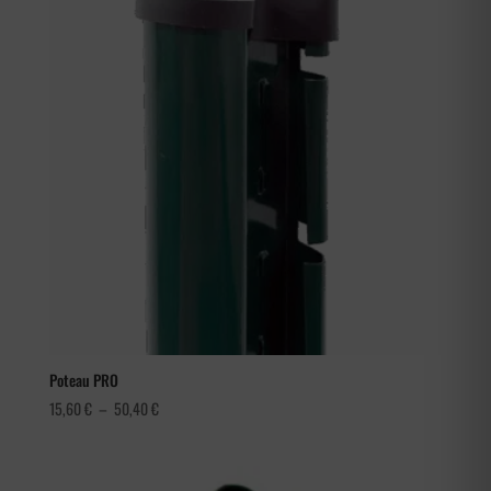
à
93,60 €
Poteau PRO
Plage
15,60
€
–
50,40
€
de
prix :
15,60 €