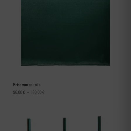
Brise vue en toile
Plage
96,00
€
–
180,00
€
de
prix :
96,00 €
à
180,00 €