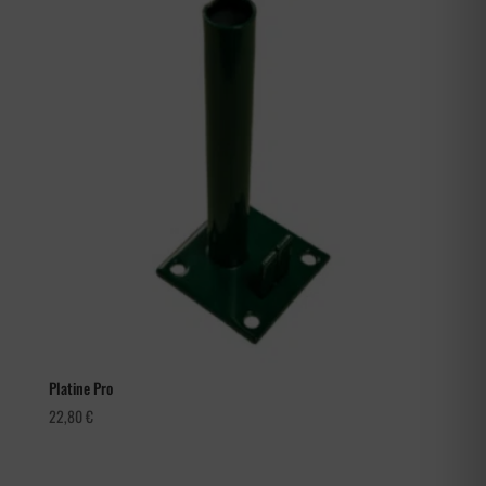
à
50,40 €
Platine Pro
22,80
€