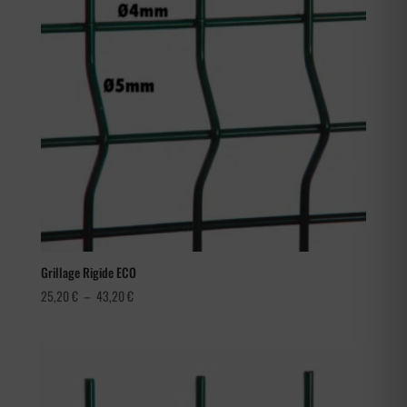
Grillage Rigide ECO
Plage
25,20
€
–
43,20
€
de
prix :
25,20 €
à
43,20 €