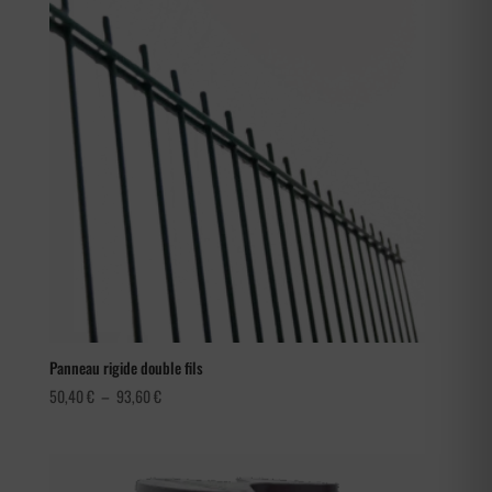
72,00 €
Panneau rigide double fils
Plage
50,40
€
–
93,60
€
de
prix :
50,40 €