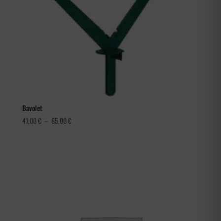
Bavolet
Plage
41,00
€
–
65,00
€
de
prix :
41,00 €
à
65,00 €