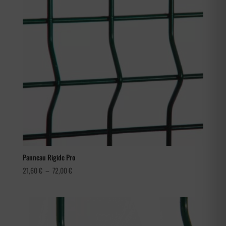
Panneau Rigide Pro
Plage
21,60
€
–
72,00
€
de
prix :
21,60 €
à