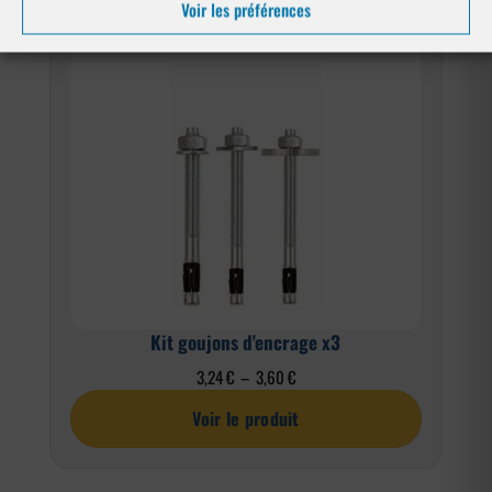
Voir les préférences
Kit goujons d'encrage x3
Plage
3,24
€
–
3,60
€
de
Voir le produit
prix :
3,24 €
à