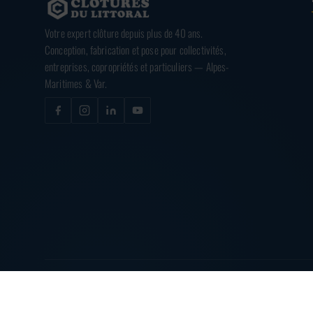
Votre expert clôture depuis plus de 40 ans.
Conception, fabrication et pose pour collectivités,
entreprises, copropriétés et particuliers — Alpes-
Maritimes & Var.
© 2026
CLÔTURES DU LITTORAL
— TOUS DROITS RÉSERVÉS