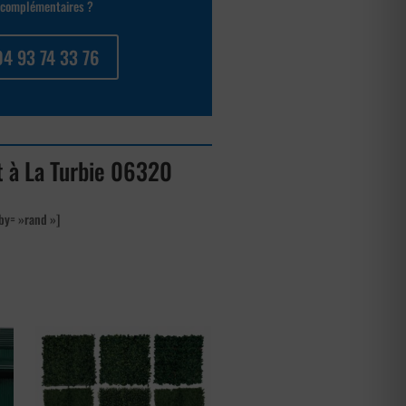
complémentaires ?
04 93 74 33 76
nt à La Turbie 06320
by= »rand »]