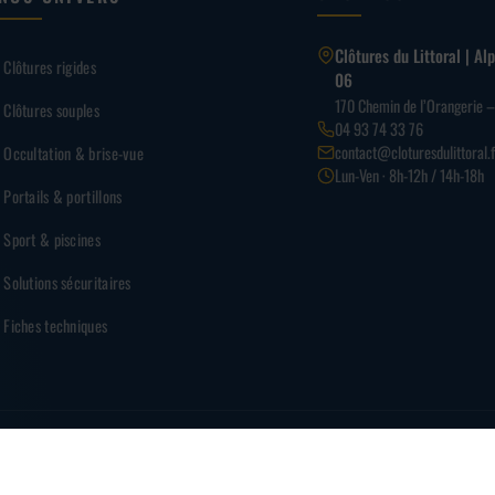
Clôtures du Littoral | A
Clôtures rigides
06
170 Chemin de l’Orangerie 
Clôtures souples
04 93 74 33 76
contact@cloturesdulittoral.f
Occultation & brise-vue
Lun-Ven · 8h-12h / 14h-18h
Portails & portillons
Sport & piscines
Solutions sécuritaires
Fiches techniques
PAI