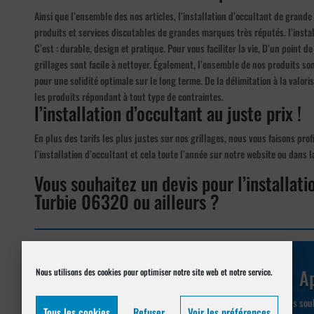
Ainsi que l’ensemble des nos articles, l’installation d’occultant de grande
produits et services discutables de grandes marques très réputés. l’instal
C’est : durable, design et pratique. Pour vous faciliter la vie, D’un point 
grillages sont facile à nettoyer. Également, l’ensemble de nos produits s
pour une solidité optimale sur le long terme. De la délimitation à la valor
les produits répondant à tout type de contraintes.
l’installation d’occultant au juste prix !
En plus des tarifs les plus justes sur nos grillages, nous vous faisons prof
l’installation d’occultant et cela toute l’année sur notre website ou dans
Vous souhaitez un devis pour l’installati
Turbie 06320 ou ailleurs ?
Réalisez votre demande de
devis en ligne
Ap
Nous utilisons des cookies pour optimiser notre site web et notre service.
Demander un devis pour La
Vous souh
Tous les cookies
Refuser
Voir les préférences