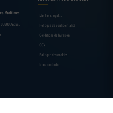
lpes-Maritimes
Mentions légales
– 06600 Antibes
Politique de confidentialité
r
Conditions de livraison
CGV
Politique des cookies
Nous contacter
EMENT SÉCURISÉ
PARTENAIRE DES SHARKS D'ANTIBES
MADE BY
BRAINF