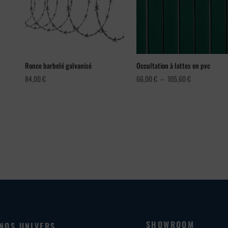
Ronce barbelé galvanisé
Occultation à lattes en pvc
Plage
84,00
€
66,00
€
–
105,60
€
de
prix :
66,00 €
à
105,60 €
SHOWROOM
NOS UNIVERS