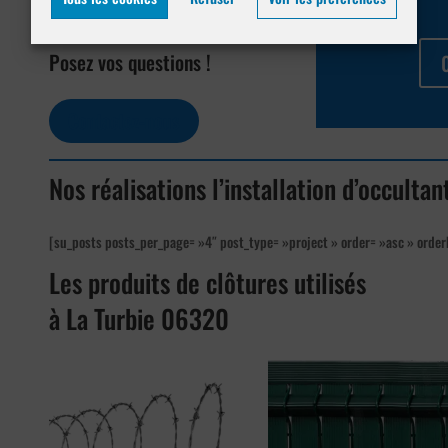
Turbie 06320
Posez vos questions !
Contactez-nous
Nos réalisations l’installation d’occulta
[su_posts posts_per_page= »4″ post_type= »project » order= »asc » order
Les produits de clôtures utilisés
à La Turbie 06320