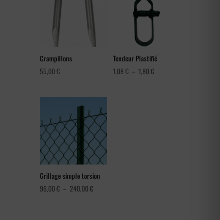
Crampillons
Tendeur Plastifié
Plage
55,00
€
1,08
€
–
1,80
€
de
prix :
1,08 €
à
1,80 €
Grillage simple torsion
Plage
96,00
€
–
240,00
€
de
prix :