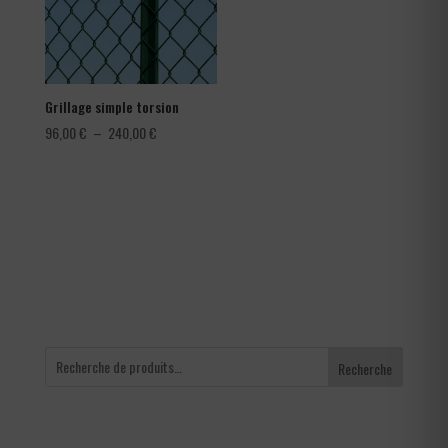
Grillage simple torsion
Plage
96,00
€
–
240,00
€
de
prix :
96,00 €
à
240,00 €
Recherche