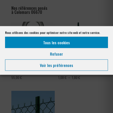
Nos références posés
à Colomars 06670
Nous utilisons des cookies pour optimiser notre site web et notre service.
Tous les cookies
Refuser
Voir les préférences
Crampillons
Tendeur Plastifié
Plage
55,00
€
1,08
€
–
1,80
€
de
prix :
1,08 €
à
1,80 €