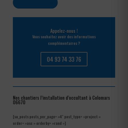
Contactez-nous
Appelez-nous !
Vous souhaitez avoir des informations
complémentaires ?
04 93 74 33 76
Nos chantiers l’installation d’occultant à Colomars
06670
[su_posts posts_per_page= »4″ post_type= »project »
order= »asc » orderby= »rand »]