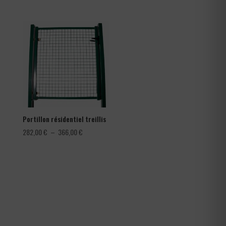
de
de
prix :
prix :
0,30 €
78,00 €
à
à
0,42 €
150,00 €
Portillon résidentiel treillis
Plage
282,00
€
–
366,00
€
de
prix :
282,00 €
à
366,00 €