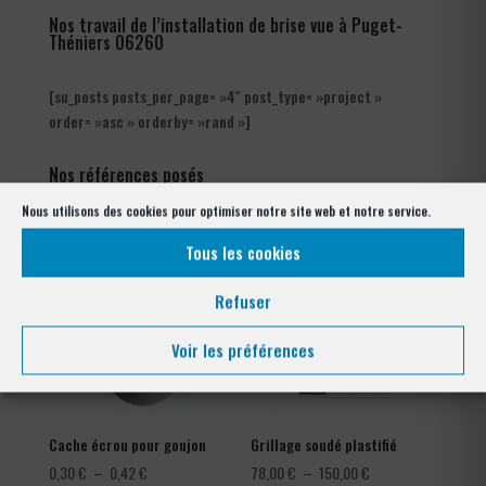
Nos travail de l’installation de brise vue à Puget-
Théniers 06260
[su_posts posts_per_page= »4″ post_type= »project »
order= »asc » orderby= »rand »]
Nos références posés
à Puget-Théniers 06260
Nous utilisons des cookies pour optimiser notre site web et notre service.
Tous les cookies
Refuser
Voir les préférences
Cache écrou pour goujon
Grillage soudé plastifié
Plage
Plage
0,30
€
–
0,42
€
78,00
€
–
150,00
€