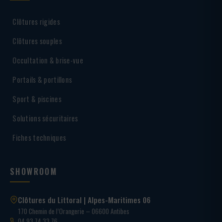
Clôtures rigides
Clôtures souples
Occultation & brise-vue
Portails & portillons
Sport & piscines
Solutions sécuritaires
Fiches techniques
SHOWROOM
Clôtures du Littoral | Alpes-Maritimes 06
170 Chemin de l’Orangerie – 06600 Antibes
04 93 74 33 76