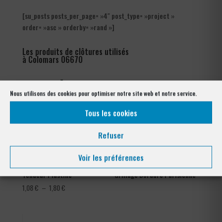
[su_posts posts_per_page= »4″ post_type= »project »
order= »asc » orderby= »rand »]
Les produits de clôtures utilisés
à Colomars 06670
Nous utilisons des cookies pour optimiser notre site web et notre service.
Tous les cookies
Refuser
Voir les préférences
Tendeur Plastifié
Grillage Bordure Parisienne
Plage
1,08
€
–
1,80
€
de
prix :
1,08 €