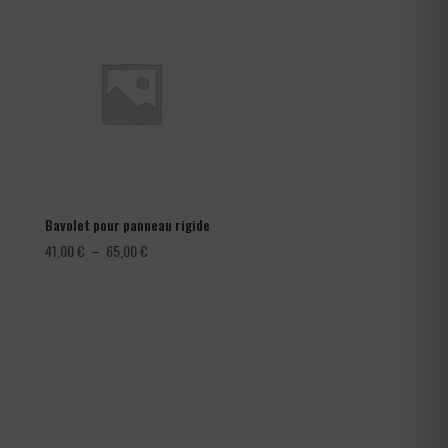
à
1,80 €
Bavolet pour panneau rigide
Plage
41,00
€
–
65,00
€
de
prix :
41,00 €
à
65,00 €