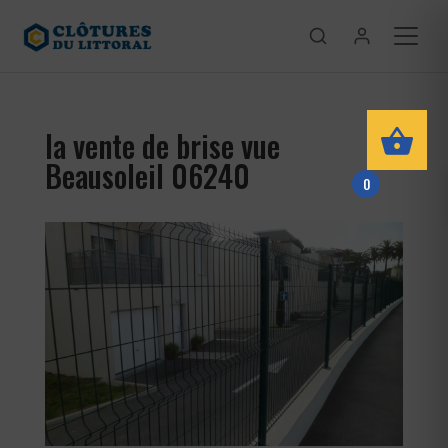
la vente de brise vue
Beausoleil 06240
0