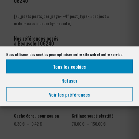
06240
[su_posts posts_per_page= »4″ post_type= »project »
order= »asc » orderby= »rand »]
Nos références posés
à Beausoleil 06240
Nous utilisons des cookies pour optimiser notre site web et notre service.
Tous les cookies
Refuser
Voir les préférences
Cache écrou pour goujon
Grillage soudé plastifié
Plage
Plage
0,30
€
–
0,42
€
78,00
€
–
150,00
€
de
de
prix :
prix :