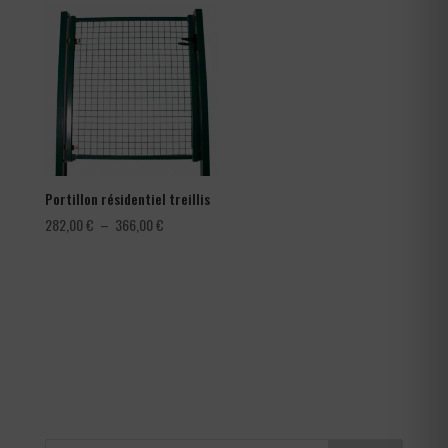
0,30 €
78,00 €
à
à
0,42 €
150,00 €
Portillon résidentiel treillis
Plage
282,00
€
–
366,00
€
de
prix :
282,00 €
à
366,00 €