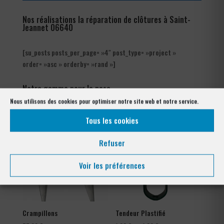
Nos réalisations la réparation de clôtures à Saint-
Jeannet 06640
[su_posts posts_per_page= »4″ post_type= »project »
order= »asc » orderby= »rand »]
Notre gamme pour la pose
à Saint-Jeannet 06640
Nous utilisons des cookies pour optimiser notre site web et notre service.
Tous les cookies
Refuser
Voir les préférences
Crampillons
Tendeur Plastifié