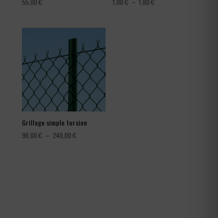
Plage
55,00
€
1,08
€
–
1,80
€
de
prix :
1,08 €
à
1,80 €
Grillage simple torsion
Plage
96,00
€
–
240,00
€
de
prix :
96,00 €
à
240,00 €