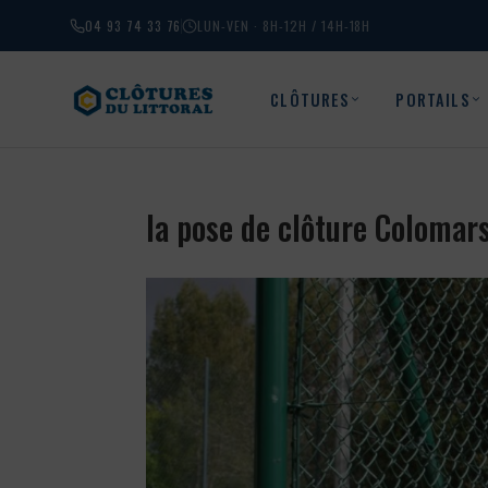
04 93 74 33 76
LUN-VEN · 8H-12H / 14H-18H
CLÔTURES
PORTAILS
la pose de clôture Coloma