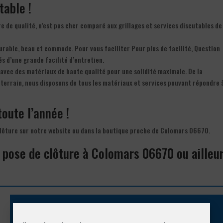
table !
e de qualité, n’est pas cher comparé aux grillages et services discutables de
durable, beau et commode. Pour vous faciliter Pour plus de facilité, Question
és d’une grande facilité d’entretien.
avec des matériaux de haute qualité pour une solidité maximale. De la
e terrain, nous disposons de tous les matériaux et services pouvant répondre 
toute l’année !
 clôture sur notre website ou dans la boutique proche de Colomars 06670.
a pose de clôture à Colomars 06670 ou ailleu
Appelez-nous !