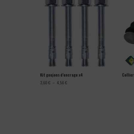
Kit goujons d’encrage x4
Collie
Plage
3,60
€
–
4,56
€
de
prix :
3,60 €
à
4,56 €