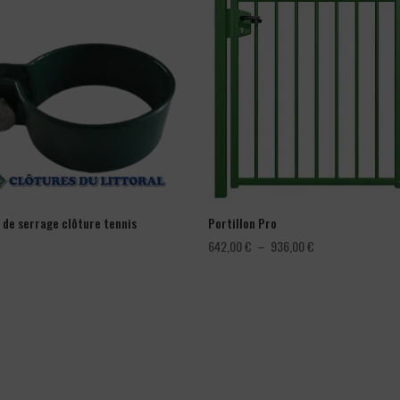
r de serrage clôture tennis
Portillon Pro
Plage
642,00
€
–
936,00
€
de
prix :
642,00 €
à
936,00 €