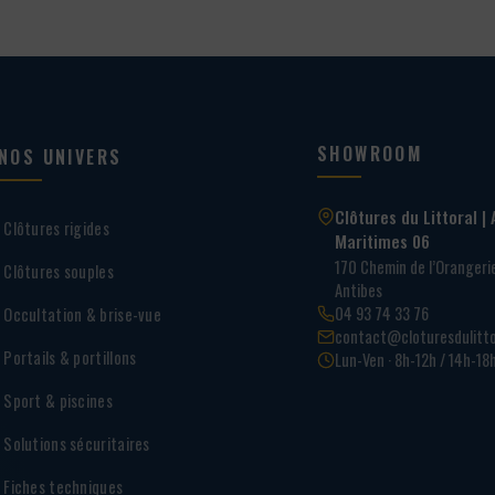
SHOWROOM
NOS UNIVERS
Clôtures du Littoral | 
Clôtures rigides
Maritimes 06
170 Chemin de l’Oranger
Clôtures souples
Antibes
04 93 74 33 76
Occultation & brise-vue
contact@cloturesdulitto
Portails & portillons
Lun-Ven · 8h-12h / 14h-18
Sport & piscines
Solutions sécuritaires
Fiches techniques