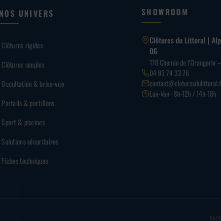
SHOWROOM
NOS UNIVERS
Clôtures du Littoral | A
Clôtures rigides
06
170 Chemin de l’Orangerie 
Clôtures souples
04 93 74 33 76
contact@cloturesdulittoral.f
Occultation & brise-vue
Lun-Ven · 8h-12h / 14h-18h
Portails & portillons
Sport & piscines
Solutions sécuritaires
Fiches techniques
PAI