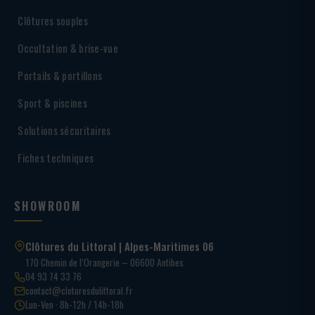
Clôtures souples
Occultation & brise-vue
Portails & portillons
Sport & piscines
Solutions sécuritaires
Fiches techniques
SHOWROOM
Clôtures du Littoral | Alpes-Maritimes 06
170 Chemin de l’Orangerie – 06600 Antibes
04 93 74 33 76
contact@cloturesdulittoral.fr
Lun-Ven · 8h-12h / 14h-18h