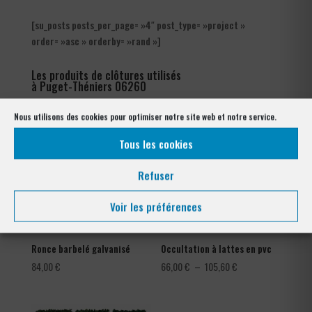
[su_posts posts_per_page= »4″ post_type= »project »
order= »asc » orderby= »rand »]
Les produits de clôtures utilisés
à Puget-Théniers 06260
Nous utilisons des cookies pour optimiser notre site web et notre service.
Tous les cookies
Refuser
Voir les préférences
Ronce barbelé galvanisé
Occultation à lattes en pvc
Plage
84,00
€
66,00
€
–
105,60
€
de
prix :