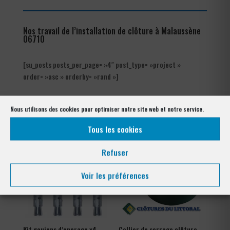
Nos travail de l’installation de clôture à Malaussène
06710
[su_posts posts_per_page= »4″ post_type= »project »
order= »asc » orderby= »rand »]
Les produits de clôtures utilisés
à Malaussène 06710
Nous utilisons des cookies pour optimiser notre site web et notre service.
Tous les cookies
Refuser
Voir les préférences
Kit goujons d’encrage x4
Collier de serrage clôture