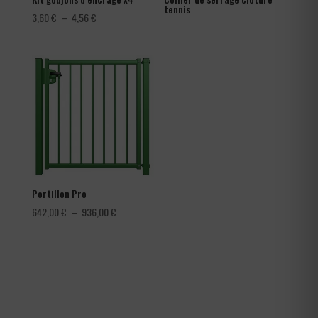
tennis
Plage
3,60
€
–
4,56
€
de
prix :
3,60 €
à
4,56 €
Portillon Pro
Plage
642,00
€
–
936,00
€
de
prix :
642,00 €
à
936,00 €