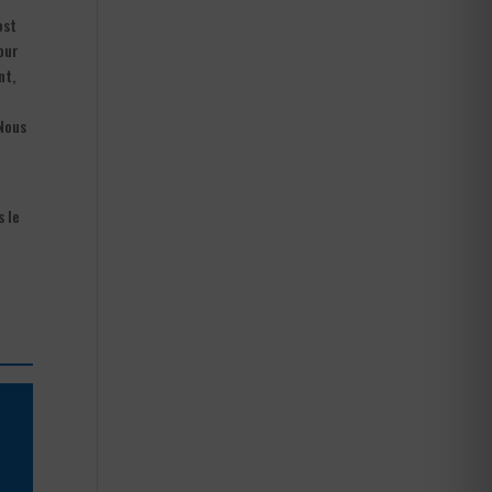
ost
Pour
nt,
 Nous
s le