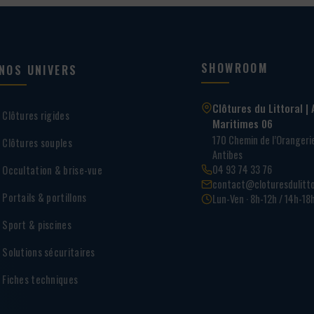
SHOWROOM
NOS UNIVERS
Clôtures du Littoral | 
Clôtures rigides
Maritimes 06
170 Chemin de l’Oranger
Clôtures souples
Antibes
04 93 74 33 76
Occultation & brise-vue
contact@cloturesdulitto
Portails & portillons
Lun-Ven · 8h-12h / 14h-18
Sport & piscines
Solutions sécuritaires
Fiches techniques