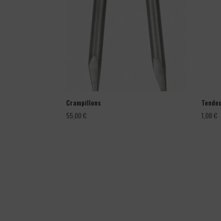
Crampillons
Tendeu
55,00
€
1,08
€