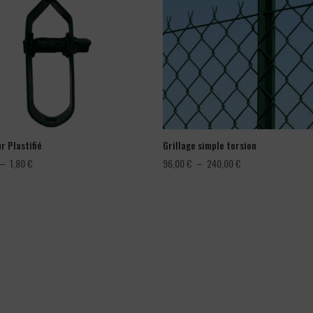
r Plastifié
Grillage simple torsion
Plage
Plage
–
1,80
€
96,00
€
–
240,00
€
de
de
prix :
prix :
1,08 €
96,00 €
à
à
1,80 €
240,00 €