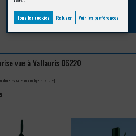
service.
04 93 74 33 76
Tous les cookies
Refuser
Voir les préférences
 brise vue à Vallauris 06220
order= »asc » orderby= »rand »]
s