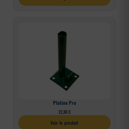
prix :
15,60 €
à
50,40 €
Platine Pro
22,80
€
Voir le produit