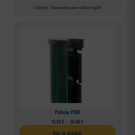
Catégorie :
Accessoires pour clôture rigide
Poteau PRO
Plage
15,60
€
–
50,40
€
de
Voir le produit