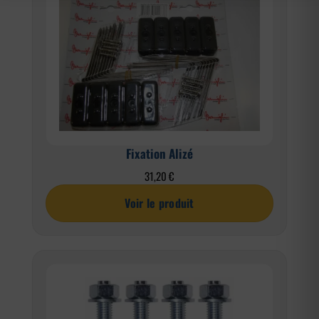
Fixation Alizé
31,20
€
Voir le produit