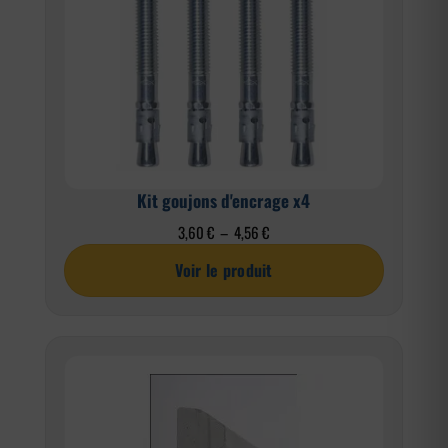
Kit goujons d'encrage x4
Plage
3,60
€
–
4,56
€
de
Voir le produit
prix :
3,60 €
à
4,56 €