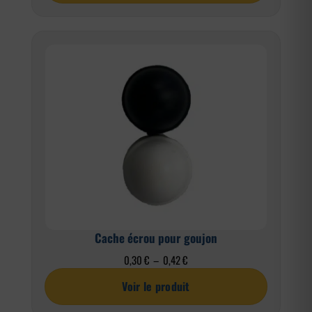
Cache écrou pour goujon
Plage
0,30
€
–
0,42
€
de
Voir le produit
prix :
0,30 €